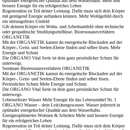
optimaler energetischer Qualität aus dem Wasserhahn.
Mehr und
bessere Energie für ein erfolgreiches Leben
Regeneration ist Teil deiner Leistung. Dafür muss sich dein Körper
mit genügend Energie auftanken können.
Mehr Wohlgefühl durch
ein störungsfreies Umfeld
Gib deinem Körper ein Wohn- und Arbeitsumfeld ohne technische
oder geopathische Strahlungseinflüsse.
Bioresonanzverfahren
ORGANETIK
Mit der ORGANETIK kannst du energetische Blockaden auf der
Körper-, Geist- und Seelen-Ebene finden und selber lösen.
Mehr
Energie und Schutz
Die ORGANO Vital Serie ist dein ganz persönlicher Schutz für
unterwegs.
Seminare
Bioresonanzverfahren ORGANETIK
Mit der ORGANETIK kannst du energetische Blockaden auf der
Körper-, Geist- und Seelen-Ebene finden und selber lösen.
Persönlicher Schutz
Mehr Energie und Schutz
Die ORGANO Vital Serie ist dein ganz persönlicher Schutz für
unterwegs.
Lebenselixier Wasser
Mehr Energie für das Lebensmittel Nr. 1
ORGANO Wasser – dein Lei(s)tungswasser. Wasser jederzeit in
optimaler energetischer Qualität aus dem Wasserhahn.
Energieoptimiertes Wohnen & Arbeiten
Mehr und bessere Energie
für ein erfolgreiches Leben
Regeneration ist Teil deiner Leistung. Dafür muss sich dein Körper