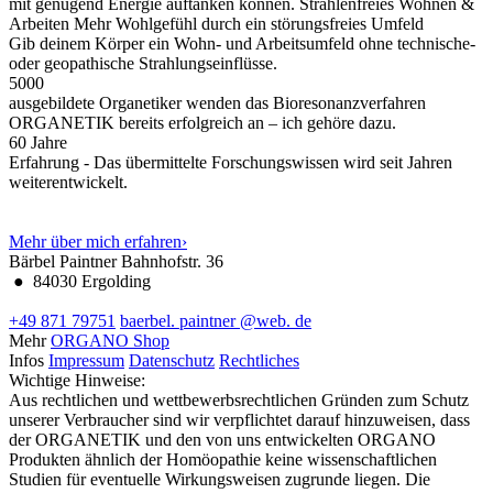
mit genügend Energie auftanken können.
Strahlenfreies Wohnen &
Arbeiten
Mehr Wohlgefühl durch ein störungsfreies Umfeld
Gib deinem Körper ein Wohn- und Arbeitsumfeld ohne technische-
oder geopathische Strahlungseinflüsse.
5000
ausgebildete Organetiker wenden das Bioresonanzverfahren
ORGANETIK bereits erfolgreich an – ich gehöre dazu.
60
Jahre
Erfahrung - Das übermittelte Forschungswissen wird seit Jahren
weiterentwickelt.
Mehr über mich erfahren
›
Bärbel Paintner
Bahnhofstr. 36
●
84030 Ergolding
+49 871 79751
baerbel.
paintner
@web.
de
Mehr
ORGANO Shop
Infos
Impressum
Datenschutz
Rechtliches
Wichtige Hinweise:
Aus rechtlichen und wettbewerbsrechtlichen Gründen zum Schutz
unserer Verbraucher sind wir verpflichtet darauf hinzuweisen, dass
der ORGANETIK und den von uns entwickelten ORGANO
Produkten ähnlich der Homöopathie keine wissenschaftlichen
Studien für eventuelle Wirkungsweisen zugrunde liegen. Die