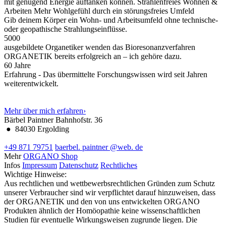
mit genügend Energie auftanken können.
Strahlenfreies Wohnen &
Arbeiten
Mehr Wohlgefühl durch ein störungsfreies Umfeld
Gib deinem Körper ein Wohn- und Arbeitsumfeld ohne technische-
oder geopathische Strahlungseinflüsse.
5000
ausgebildete Organetiker wenden das Bioresonanzverfahren
ORGANETIK bereits erfolgreich an – ich gehöre dazu.
60
Jahre
Erfahrung - Das übermittelte Forschungswissen wird seit Jahren
weiterentwickelt.
Mehr über mich erfahren
›
Bärbel Paintner
Bahnhofstr. 36
●
84030 Ergolding
+49 871 79751
baerbel.
paintner
@web.
de
Mehr
ORGANO Shop
Infos
Impressum
Datenschutz
Rechtliches
Wichtige Hinweise:
Aus rechtlichen und wettbewerbsrechtlichen Gründen zum Schutz
unserer Verbraucher sind wir verpflichtet darauf hinzuweisen, dass
der ORGANETIK und den von uns entwickelten ORGANO
Produkten ähnlich der Homöopathie keine wissenschaftlichen
Studien für eventuelle Wirkungsweisen zugrunde liegen. Die