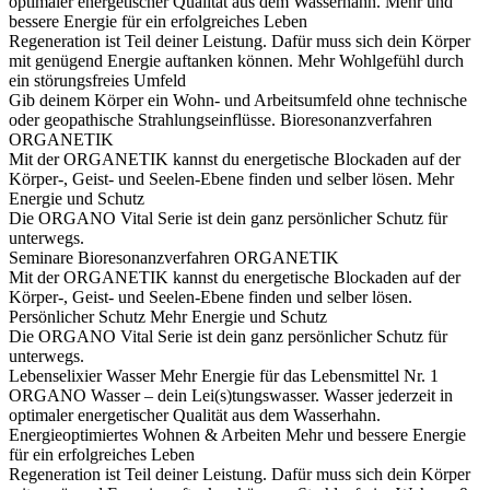
optimaler energetischer Qualität aus dem Wasserhahn.
Mehr und
bessere Energie für ein erfolgreiches Leben
Regeneration ist Teil deiner Leistung. Dafür muss sich dein Körper
mit genügend Energie auftanken können.
Mehr Wohlgefühl durch
ein störungsfreies Umfeld
Gib deinem Körper ein Wohn- und Arbeitsumfeld ohne technische
oder geopathische Strahlungseinflüsse.
Bioresonanzverfahren
ORGANETIK
Mit der ORGANETIK kannst du energetische Blockaden auf der
Körper-, Geist- und Seelen-Ebene finden und selber lösen.
Mehr
Energie und Schutz
Die ORGANO Vital Serie ist dein ganz persönlicher Schutz für
unterwegs.
Seminare
Bioresonanzverfahren ORGANETIK
Mit der ORGANETIK kannst du energetische Blockaden auf der
Körper-, Geist- und Seelen-Ebene finden und selber lösen.
Persönlicher Schutz
Mehr Energie und Schutz
Die ORGANO Vital Serie ist dein ganz persönlicher Schutz für
unterwegs.
Lebenselixier Wasser
Mehr Energie für das Lebensmittel Nr. 1
ORGANO Wasser – dein Lei(s)tungswasser. Wasser jederzeit in
optimaler energetischer Qualität aus dem Wasserhahn.
Energieoptimiertes Wohnen & Arbeiten
Mehr und bessere Energie
für ein erfolgreiches Leben
Regeneration ist Teil deiner Leistung. Dafür muss sich dein Körper