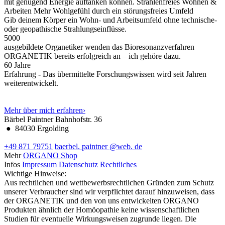
mit genügend Energie auftanken können.
Strahlenfreies Wohnen &
Arbeiten
Mehr Wohlgefühl durch ein störungsfreies Umfeld
Gib deinem Körper ein Wohn- und Arbeitsumfeld ohne technische-
oder geopathische Strahlungseinflüsse.
5000
ausgebildete Organetiker wenden das Bioresonanzverfahren
ORGANETIK bereits erfolgreich an – ich gehöre dazu.
60
Jahre
Erfahrung - Das übermittelte Forschungswissen wird seit Jahren
weiterentwickelt.
Mehr über mich erfahren
›
Bärbel Paintner
Bahnhofstr. 36
●
84030 Ergolding
+49 871 79751
baerbel.
paintner
@web.
de
Mehr
ORGANO Shop
Infos
Impressum
Datenschutz
Rechtliches
Wichtige Hinweise:
Aus rechtlichen und wettbewerbsrechtlichen Gründen zum Schutz
unserer Verbraucher sind wir verpflichtet darauf hinzuweisen, dass
der ORGANETIK und den von uns entwickelten ORGANO
Produkten ähnlich der Homöopathie keine wissenschaftlichen
Studien für eventuelle Wirkungsweisen zugrunde liegen. Die