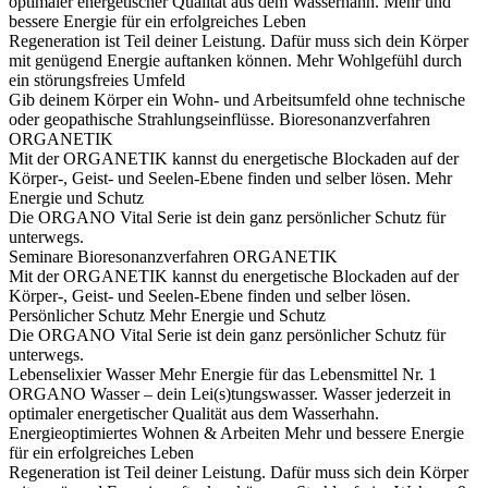
optimaler energetischer Qualität aus dem Wasserhahn.
Mehr und
bessere Energie für ein erfolgreiches Leben
Regeneration ist Teil deiner Leistung. Dafür muss sich dein Körper
mit genügend Energie auftanken können.
Mehr Wohlgefühl durch
ein störungsfreies Umfeld
Gib deinem Körper ein Wohn- und Arbeitsumfeld ohne technische
oder geopathische Strahlungseinflüsse.
Bioresonanzverfahren
ORGANETIK
Mit der ORGANETIK kannst du energetische Blockaden auf der
Körper-, Geist- und Seelen-Ebene finden und selber lösen.
Mehr
Energie und Schutz
Die ORGANO Vital Serie ist dein ganz persönlicher Schutz für
unterwegs.
Seminare
Bioresonanzverfahren ORGANETIK
Mit der ORGANETIK kannst du energetische Blockaden auf der
Körper-, Geist- und Seelen-Ebene finden und selber lösen.
Persönlicher Schutz
Mehr Energie und Schutz
Die ORGANO Vital Serie ist dein ganz persönlicher Schutz für
unterwegs.
Lebenselixier Wasser
Mehr Energie für das Lebensmittel Nr. 1
ORGANO Wasser – dein Lei(s)tungswasser. Wasser jederzeit in
optimaler energetischer Qualität aus dem Wasserhahn.
Energieoptimiertes Wohnen & Arbeiten
Mehr und bessere Energie
für ein erfolgreiches Leben
Regeneration ist Teil deiner Leistung. Dafür muss sich dein Körper