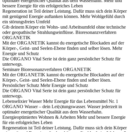
optimaler energetischer Qualität aus dem Wasserhahn.
Mehr und
bessere Energie für ein erfolgreiches Leben
Regeneration ist Teil deiner Leistung. Dafür muss sich dein Körper
mit genügend Energie auftanken können.
Mehr Wohlgefühl durch
ein störungsfreies Umfeld
Gib deinem Körper ein Wohn- und Arbeitsumfeld ohne technische
oder geopathische Strahlungseinflüsse.
Bioresonanzverfahren
ORGANETIK
Mit der ORGANETIK kannst du energetische Blockaden auf der
Körper-, Geist- und Seelen-Ebene finden und selber lösen.
Mehr
Energie und Schutz
Die ORGANO Vital Serie ist dein ganz persönlicher Schutz für
unterwegs.
Seminare
Bioresonanzverfahren ORGANETIK
Mit der ORGANETIK kannst du energetische Blockaden auf der
Körper-, Geist- und Seelen-Ebene finden und selber lösen.
Persönlicher Schutz
Mehr Energie und Schutz
Die ORGANO Vital Serie ist dein ganz persönlicher Schutz für
unterwegs.
Lebenselixier Wasser
Mehr Energie für das Lebensmittel Nr. 1
ORGANO Wasser – dein Lei(s)tungswasser. Wasser jederzeit in
optimaler energetischer Qualität aus dem Wasserhahn.
Energieoptimiertes Wohnen & Arbeiten
Mehr und bessere Energie
für ein erfolgreiches Leben
Regeneration ist Teil deiner Leistung. Dafür muss sich dein Körper