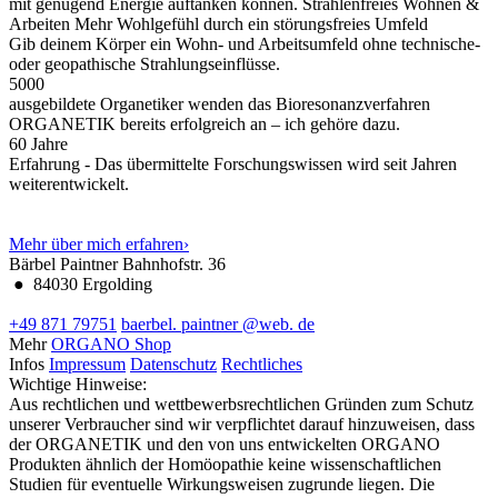
mit genügend Energie auftanken können.
Strahlenfreies Wohnen &
Arbeiten
Mehr Wohlgefühl durch ein störungsfreies Umfeld
Gib deinem Körper ein Wohn- und Arbeitsumfeld ohne technische-
oder geopathische Strahlungseinflüsse.
5000
ausgebildete Organetiker wenden das Bioresonanzverfahren
ORGANETIK bereits erfolgreich an – ich gehöre dazu.
60
Jahre
Erfahrung - Das übermittelte Forschungswissen wird seit Jahren
weiterentwickelt.
Mehr über mich erfahren
›
Bärbel Paintner
Bahnhofstr. 36
●
84030 Ergolding
+49 871 79751
baerbel.
paintner
@web.
de
Mehr
ORGANO Shop
Infos
Impressum
Datenschutz
Rechtliches
Wichtige Hinweise:
Aus rechtlichen und wettbewerbsrechtlichen Gründen zum Schutz
unserer Verbraucher sind wir verpflichtet darauf hinzuweisen, dass
der ORGANETIK und den von uns entwickelten ORGANO
Produkten ähnlich der Homöopathie keine wissenschaftlichen
Studien für eventuelle Wirkungsweisen zugrunde liegen. Die