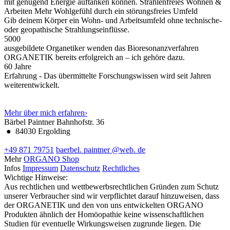
mit genügend Energie auftanken können.
Strahlenfreies Wohnen &
Arbeiten
Mehr Wohlgefühl durch ein störungsfreies Umfeld
Gib deinem Körper ein Wohn- und Arbeitsumfeld ohne technische-
oder geopathische Strahlungseinflüsse.
5000
ausgebildete Organetiker wenden das Bioresonanzverfahren
ORGANETIK bereits erfolgreich an – ich gehöre dazu.
60
Jahre
Erfahrung - Das übermittelte Forschungswissen wird seit Jahren
weiterentwickelt.
Mehr über mich erfahren
›
Bärbel Paintner
Bahnhofstr. 36
●
84030 Ergolding
+49 871 79751
baerbel.
paintner
@web.
de
Mehr
ORGANO Shop
Infos
Impressum
Datenschutz
Rechtliches
Wichtige Hinweise:
Aus rechtlichen und wettbewerbsrechtlichen Gründen zum Schutz
unserer Verbraucher sind wir verpflichtet darauf hinzuweisen, dass
der ORGANETIK und den von uns entwickelten ORGANO
Produkten ähnlich der Homöopathie keine wissenschaftlichen
Studien für eventuelle Wirkungsweisen zugrunde liegen. Die