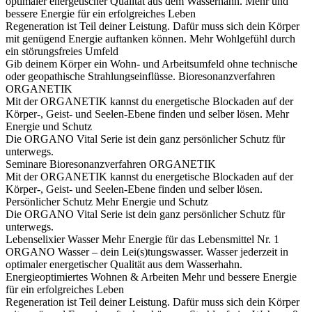
optimaler energetischer Qualität aus dem Wasserhahn.
Mehr und
bessere Energie für ein erfolgreiches Leben
Regeneration ist Teil deiner Leistung. Dafür muss sich dein Körper
mit genügend Energie auftanken können.
Mehr Wohlgefühl durch
ein störungsfreies Umfeld
Gib deinem Körper ein Wohn- und Arbeitsumfeld ohne technische
oder geopathische Strahlungseinflüsse.
Bioresonanzverfahren
ORGANETIK
Mit der ORGANETIK kannst du energetische Blockaden auf der
Körper-, Geist- und Seelen-Ebene finden und selber lösen.
Mehr
Energie und Schutz
Die ORGANO Vital Serie ist dein ganz persönlicher Schutz für
unterwegs.
Seminare
Bioresonanzverfahren ORGANETIK
Mit der ORGANETIK kannst du energetische Blockaden auf der
Körper-, Geist- und Seelen-Ebene finden und selber lösen.
Persönlicher Schutz
Mehr Energie und Schutz
Die ORGANO Vital Serie ist dein ganz persönlicher Schutz für
unterwegs.
Lebenselixier Wasser
Mehr Energie für das Lebensmittel Nr. 1
ORGANO Wasser – dein Lei(s)tungswasser. Wasser jederzeit in
optimaler energetischer Qualität aus dem Wasserhahn.
Energieoptimiertes Wohnen & Arbeiten
Mehr und bessere Energie
für ein erfolgreiches Leben
Regeneration ist Teil deiner Leistung. Dafür muss sich dein Körper