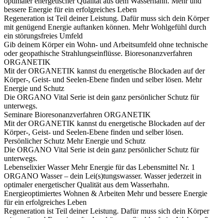
optimaler energetischer Qualität aus dem Wasserhahn.
Mehr und
bessere Energie für ein erfolgreiches Leben
Regeneration ist Teil deiner Leistung. Dafür muss sich dein Körper
mit genügend Energie auftanken können.
Mehr Wohlgefühl durch
ein störungsfreies Umfeld
Gib deinem Körper ein Wohn- und Arbeitsumfeld ohne technische
oder geopathische Strahlungseinflüsse.
Bioresonanzverfahren
ORGANETIK
Mit der ORGANETIK kannst du energetische Blockaden auf der
Körper-, Geist- und Seelen-Ebene finden und selber lösen.
Mehr
Energie und Schutz
Die ORGANO Vital Serie ist dein ganz persönlicher Schutz für
unterwegs.
Seminare
Bioresonanzverfahren ORGANETIK
Mit der ORGANETIK kannst du energetische Blockaden auf der
Körper-, Geist- und Seelen-Ebene finden und selber lösen.
Persönlicher Schutz
Mehr Energie und Schutz
Die ORGANO Vital Serie ist dein ganz persönlicher Schutz für
unterwegs.
Lebenselixier Wasser
Mehr Energie für das Lebensmittel Nr. 1
ORGANO Wasser – dein Lei(s)tungswasser. Wasser jederzeit in
optimaler energetischer Qualität aus dem Wasserhahn.
Energieoptimiertes Wohnen & Arbeiten
Mehr und bessere Energie
für ein erfolgreiches Leben
Regeneration ist Teil deiner Leistung. Dafür muss sich dein Körper