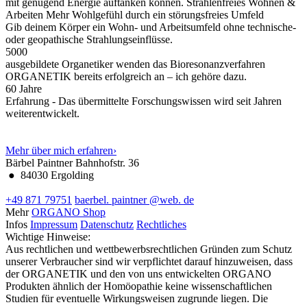
mit genügend Energie auftanken können.
Strahlenfreies Wohnen &
Arbeiten
Mehr Wohlgefühl durch ein störungsfreies Umfeld
Gib deinem Körper ein Wohn- und Arbeitsumfeld ohne technische-
oder geopathische Strahlungseinflüsse.
5000
ausgebildete Organetiker wenden das Bioresonanzverfahren
ORGANETIK bereits erfolgreich an – ich gehöre dazu.
60
Jahre
Erfahrung - Das übermittelte Forschungswissen wird seit Jahren
weiterentwickelt.
Mehr über mich erfahren
›
Bärbel Paintner
Bahnhofstr. 36
●
84030 Ergolding
+49 871 79751
baerbel.
paintner
@web.
de
Mehr
ORGANO Shop
Infos
Impressum
Datenschutz
Rechtliches
Wichtige Hinweise:
Aus rechtlichen und wettbewerbsrechtlichen Gründen zum Schutz
unserer Verbraucher sind wir verpflichtet darauf hinzuweisen, dass
der ORGANETIK und den von uns entwickelten ORGANO
Produkten ähnlich der Homöopathie keine wissenschaftlichen
Studien für eventuelle Wirkungsweisen zugrunde liegen. Die