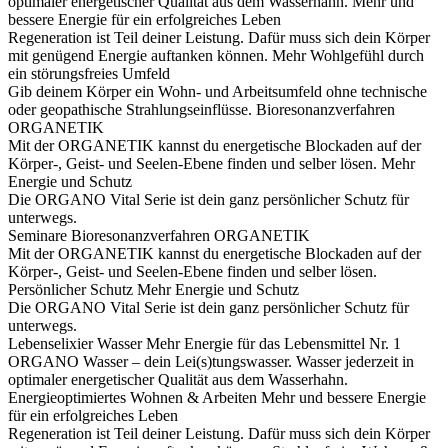
optimaler energetischer Qualität aus dem Wasserhahn.
Mehr und
bessere Energie für ein erfolgreiches Leben
Regeneration ist Teil deiner Leistung. Dafür muss sich dein Körper
mit genügend Energie auftanken können.
Mehr Wohlgefühl durch
ein störungsfreies Umfeld
Gib deinem Körper ein Wohn- und Arbeitsumfeld ohne technische
oder geopathische Strahlungseinflüsse.
Bioresonanzverfahren
ORGANETIK
Mit der ORGANETIK kannst du energetische Blockaden auf der
Körper-, Geist- und Seelen-Ebene finden und selber lösen.
Mehr
Energie und Schutz
Die ORGANO Vital Serie ist dein ganz persönlicher Schutz für
unterwegs.
Seminare
Bioresonanzverfahren ORGANETIK
Mit der ORGANETIK kannst du energetische Blockaden auf der
Körper-, Geist- und Seelen-Ebene finden und selber lösen.
Persönlicher Schutz
Mehr Energie und Schutz
Die ORGANO Vital Serie ist dein ganz persönlicher Schutz für
unterwegs.
Lebenselixier Wasser
Mehr Energie für das Lebensmittel Nr. 1
ORGANO Wasser – dein Lei(s)tungswasser. Wasser jederzeit in
optimaler energetischer Qualität aus dem Wasserhahn.
Energieoptimiertes Wohnen & Arbeiten
Mehr und bessere Energie
für ein erfolgreiches Leben
Regeneration ist Teil deiner Leistung. Dafür muss sich dein Körper