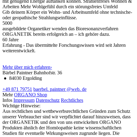
mit genügend Energie auftanken können.
Strahlenfreies Wohnen &
Arbeiten
Mehr Wohlgefühl durch ein störungsfreies Umfeld
Gib deinem Körper ein Wohn- und Arbeitsumfeld ohne technische-
oder geopathische Strahlungseinflüsse.
5000
ausgebildete Organetiker wenden das Bioresonanzverfahren
ORGANETIK bereits erfolgreich an – ich gehöre dazu.
60
Jahre
Erfahrung - Das übermittelte Forschungswissen wird seit Jahren
weiterentwickelt.
Mehr über mich erfahren
›
Bärbel Paintner
Bahnhofstr. 36
●
84030 Ergolding
+49 871 79751
baerbel.
paintner
@web.
de
Mehr
ORGANO Shop
Infos
Impressum
Datenschutz
Rechtliches
Wichtige Hinweise:
Aus rechtlichen und wettbewerbsrechtlichen Gründen zum Schutz
unserer Verbraucher sind wir verpflichtet darauf hinzuweisen, dass
der ORGANETIK und den von uns entwickelten ORGANO
Produkten ähnlich der Homöopathie keine wissenschaftlichen
Studien für eventuelle Wirkungsweisen zugrunde liegen. Die