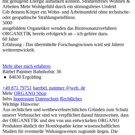
mit genügend Energie auftanken können.
Strahlenfreies Wohnen &
Arbeiten
Mehr Wohlgefühl durch ein störungsfreies Umfeld
Gib deinem Körper ein Wohn- und Arbeitsumfeld ohne technische-
oder geopathische Strahlungseinflüsse.
5000
ausgebildete Organetiker wenden das Bioresonanzverfahren
ORGANETIK bereits erfolgreich an – ich gehöre dazu.
60
Jahre
Erfahrung - Das übermittelte Forschungswissen wird seit Jahren
weiterentwickelt.
Mehr über mich erfahren
›
Bärbel Paintner
Bahnhofstr. 36
●
84030 Ergolding
+49 871 79751
baerbel.
paintner
@web.
de
Mehr
ORGANO Shop
Infos
Impressum
Datenschutz
Rechtliches
Wichtige Hinweise:
Aus rechtlichen und wettbewerbsrechtlichen Gründen zum Schutz
unserer Verbraucher sind wir verpflichtet darauf hinzuweisen, dass
der ORGANETIK und den von uns entwickelten ORGANO
Produkten ähnlich der Homöopathie keine wissenschaftlichen
Studien für eventuelle Wirkungsweisen zugrunde liegen. Die