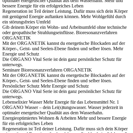
optimaler energetischer Qualität aus dem Wasserhahn.
Mehr und
bessere Energie für ein erfolgreiches Leben
Regeneration ist Teil deiner Leistung. Dafür muss sich dein Körper
mit genügend Energie auftanken können.
Mehr Wohlgefühl durch
ein störungsfreies Umfeld
Gib deinem Körper ein Wohn- und Arbeitsumfeld ohne technische
oder geopathische Strahlungseinflüsse.
Bioresonanzverfahren
ORGANETIK
Mit der ORGANETIK kannst du energetische Blockaden auf der
Körper-, Geist- und Seelen-Ebene finden und selber lösen.
Mehr
Energie und Schutz
Die ORGANO Vital Serie ist dein ganz persönlicher Schutz für
unterwegs.
Seminare
Bioresonanzverfahren ORGANETIK
Mit der ORGANETIK kannst du energetische Blockaden auf der
Körper-, Geist- und Seelen-Ebene finden und selber lösen.
Persönlicher Schutz
Mehr Energie und Schutz
Die ORGANO Vital Serie ist dein ganz persönlicher Schutz für
unterwegs.
Lebenselixier Wasser
Mehr Energie für das Lebensmittel Nr. 1
ORGANO Wasser – dein Lei(s)tungswasser. Wasser jederzeit in
optimaler energetischer Qualität aus dem Wasserhahn.
Energieoptimiertes Wohnen & Arbeiten
Mehr und bessere Energie
für ein erfolgreiches Leben
Regeneration ist Teil deiner Leistung. Dafür muss sich dein Körper