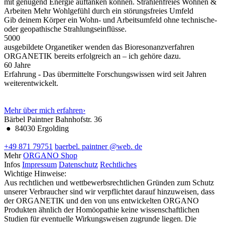
mit genügend Energie auftanken können.
Strahlenfreies Wohnen &
Arbeiten
Mehr Wohlgefühl durch ein störungsfreies Umfeld
Gib deinem Körper ein Wohn- und Arbeitsumfeld ohne technische-
oder geopathische Strahlungseinflüsse.
5000
ausgebildete Organetiker wenden das Bioresonanzverfahren
ORGANETIK bereits erfolgreich an – ich gehöre dazu.
60
Jahre
Erfahrung - Das übermittelte Forschungswissen wird seit Jahren
weiterentwickelt.
Mehr über mich erfahren
›
Bärbel Paintner
Bahnhofstr. 36
●
84030 Ergolding
+49 871 79751
baerbel.
paintner
@web.
de
Mehr
ORGANO Shop
Infos
Impressum
Datenschutz
Rechtliches
Wichtige Hinweise:
Aus rechtlichen und wettbewerbsrechtlichen Gründen zum Schutz
unserer Verbraucher sind wir verpflichtet darauf hinzuweisen, dass
der ORGANETIK und den von uns entwickelten ORGANO
Produkten ähnlich der Homöopathie keine wissenschaftlichen
Studien für eventuelle Wirkungsweisen zugrunde liegen. Die