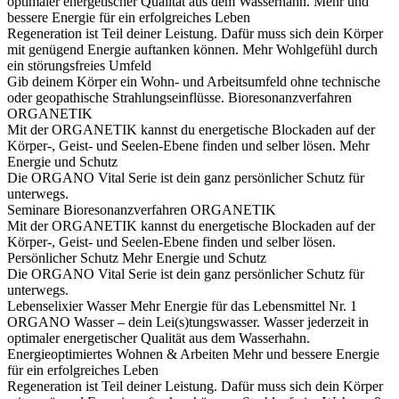
optimaler energetischer Qualität aus dem Wasserhahn.
Mehr und
bessere Energie für ein erfolgreiches Leben
Regeneration ist Teil deiner Leistung. Dafür muss sich dein Körper
mit genügend Energie auftanken können.
Mehr Wohlgefühl durch
ein störungsfreies Umfeld
Gib deinem Körper ein Wohn- und Arbeitsumfeld ohne technische
oder geopathische Strahlungseinflüsse.
Bioresonanzverfahren
ORGANETIK
Mit der ORGANETIK kannst du energetische Blockaden auf der
Körper-, Geist- und Seelen-Ebene finden und selber lösen.
Mehr
Energie und Schutz
Die ORGANO Vital Serie ist dein ganz persönlicher Schutz für
unterwegs.
Seminare
Bioresonanzverfahren ORGANETIK
Mit der ORGANETIK kannst du energetische Blockaden auf der
Körper-, Geist- und Seelen-Ebene finden und selber lösen.
Persönlicher Schutz
Mehr Energie und Schutz
Die ORGANO Vital Serie ist dein ganz persönlicher Schutz für
unterwegs.
Lebenselixier Wasser
Mehr Energie für das Lebensmittel Nr. 1
ORGANO Wasser – dein Lei(s)tungswasser. Wasser jederzeit in
optimaler energetischer Qualität aus dem Wasserhahn.
Energieoptimiertes Wohnen & Arbeiten
Mehr und bessere Energie
für ein erfolgreiches Leben
Regeneration ist Teil deiner Leistung. Dafür muss sich dein Körper