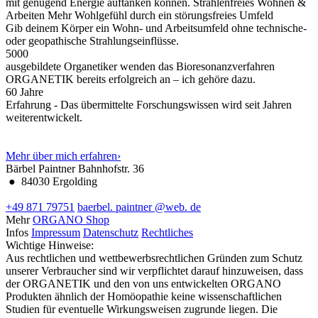
mit genügend Energie auftanken können.
Strahlenfreies Wohnen &
Arbeiten
Mehr Wohlgefühl durch ein störungsfreies Umfeld
Gib deinem Körper ein Wohn- und Arbeitsumfeld ohne technische-
oder geopathische Strahlungseinflüsse.
5000
ausgebildete Organetiker wenden das Bioresonanzverfahren
ORGANETIK bereits erfolgreich an – ich gehöre dazu.
60
Jahre
Erfahrung - Das übermittelte Forschungswissen wird seit Jahren
weiterentwickelt.
Mehr über mich erfahren
›
Bärbel Paintner
Bahnhofstr. 36
●
84030 Ergolding
+49 871 79751
baerbel.
paintner
@web.
de
Mehr
ORGANO Shop
Infos
Impressum
Datenschutz
Rechtliches
Wichtige Hinweise:
Aus rechtlichen und wettbewerbsrechtlichen Gründen zum Schutz
unserer Verbraucher sind wir verpflichtet darauf hinzuweisen, dass
der ORGANETIK und den von uns entwickelten ORGANO
Produkten ähnlich der Homöopathie keine wissenschaftlichen
Studien für eventuelle Wirkungsweisen zugrunde liegen. Die