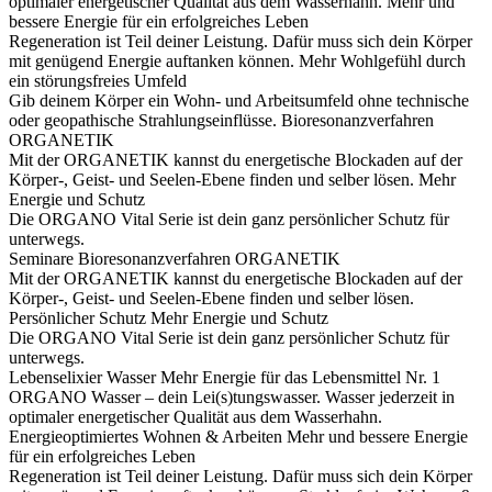
optimaler energetischer Qualität aus dem Wasserhahn.
Mehr und
bessere Energie für ein erfolgreiches Leben
Regeneration ist Teil deiner Leistung. Dafür muss sich dein Körper
mit genügend Energie auftanken können.
Mehr Wohlgefühl durch
ein störungsfreies Umfeld
Gib deinem Körper ein Wohn- und Arbeitsumfeld ohne technische
oder geopathische Strahlungseinflüsse.
Bioresonanzverfahren
ORGANETIK
Mit der ORGANETIK kannst du energetische Blockaden auf der
Körper-, Geist- und Seelen-Ebene finden und selber lösen.
Mehr
Energie und Schutz
Die ORGANO Vital Serie ist dein ganz persönlicher Schutz für
unterwegs.
Seminare
Bioresonanzverfahren ORGANETIK
Mit der ORGANETIK kannst du energetische Blockaden auf der
Körper-, Geist- und Seelen-Ebene finden und selber lösen.
Persönlicher Schutz
Mehr Energie und Schutz
Die ORGANO Vital Serie ist dein ganz persönlicher Schutz für
unterwegs.
Lebenselixier Wasser
Mehr Energie für das Lebensmittel Nr. 1
ORGANO Wasser – dein Lei(s)tungswasser. Wasser jederzeit in
optimaler energetischer Qualität aus dem Wasserhahn.
Energieoptimiertes Wohnen & Arbeiten
Mehr und bessere Energie
für ein erfolgreiches Leben
Regeneration ist Teil deiner Leistung. Dafür muss sich dein Körper