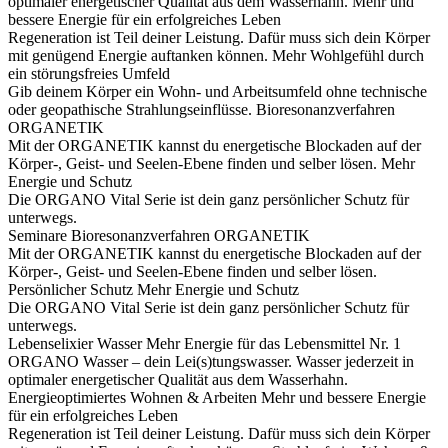
optimaler energetischer Qualität aus dem Wasserhahn.
Mehr und
bessere Energie für ein erfolgreiches Leben
Regeneration ist Teil deiner Leistung. Dafür muss sich dein Körper
mit genügend Energie auftanken können.
Mehr Wohlgefühl durch
ein störungsfreies Umfeld
Gib deinem Körper ein Wohn- und Arbeitsumfeld ohne technische
oder geopathische Strahlungseinflüsse.
Bioresonanzverfahren
ORGANETIK
Mit der ORGANETIK kannst du energetische Blockaden auf der
Körper-, Geist- und Seelen-Ebene finden und selber lösen.
Mehr
Energie und Schutz
Die ORGANO Vital Serie ist dein ganz persönlicher Schutz für
unterwegs.
Seminare
Bioresonanzverfahren ORGANETIK
Mit der ORGANETIK kannst du energetische Blockaden auf der
Körper-, Geist- und Seelen-Ebene finden und selber lösen.
Persönlicher Schutz
Mehr Energie und Schutz
Die ORGANO Vital Serie ist dein ganz persönlicher Schutz für
unterwegs.
Lebenselixier Wasser
Mehr Energie für das Lebensmittel Nr. 1
ORGANO Wasser – dein Lei(s)tungswasser. Wasser jederzeit in
optimaler energetischer Qualität aus dem Wasserhahn.
Energieoptimiertes Wohnen & Arbeiten
Mehr und bessere Energie
für ein erfolgreiches Leben
Regeneration ist Teil deiner Leistung. Dafür muss sich dein Körper