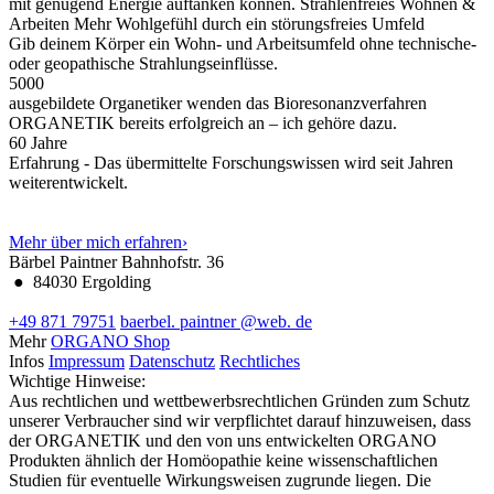
mit genügend Energie auftanken können.
Strahlenfreies Wohnen &
Arbeiten
Mehr Wohlgefühl durch ein störungsfreies Umfeld
Gib deinem Körper ein Wohn- und Arbeitsumfeld ohne technische-
oder geopathische Strahlungseinflüsse.
5000
ausgebildete Organetiker wenden das Bioresonanzverfahren
ORGANETIK bereits erfolgreich an – ich gehöre dazu.
60
Jahre
Erfahrung - Das übermittelte Forschungswissen wird seit Jahren
weiterentwickelt.
Mehr über mich erfahren
›
Bärbel Paintner
Bahnhofstr. 36
●
84030 Ergolding
+49 871 79751
baerbel.
paintner
@web.
de
Mehr
ORGANO Shop
Infos
Impressum
Datenschutz
Rechtliches
Wichtige Hinweise:
Aus rechtlichen und wettbewerbsrechtlichen Gründen zum Schutz
unserer Verbraucher sind wir verpflichtet darauf hinzuweisen, dass
der ORGANETIK und den von uns entwickelten ORGANO
Produkten ähnlich der Homöopathie keine wissenschaftlichen
Studien für eventuelle Wirkungsweisen zugrunde liegen. Die