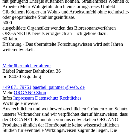
mit genügend Energie auftanken können.
Strahlenfreies Wohnen &
Arbeiten
Mehr Wohlgefühl durch ein störungsfreies Umfeld
Gib deinem Körper ein Wohn- und Arbeitsumfeld ohne technische-
oder geopathische Strahlungseinflüsse.
5000
ausgebildete Organetiker wenden das Bioresonanzverfahren
ORGANETIK bereits erfolgreich an – ich gehöre dazu.
60
Jahre
Erfahrung - Das übermittelte Forschungswissen wird seit Jahren
weiterentwickelt.
Mehr über mich erfahren
›
Bärbel Paintner
Bahnhofstr. 36
●
84030 Ergolding
+49 871 79751
baerbel.
paintner
@web.
de
Mehr
ORGANO Shop
Infos
Impressum
Datenschutz
Rechtliches
Wichtige Hinweise:
Aus rechtlichen und wettbewerbsrechtlichen Gründen zum Schutz
unserer Verbraucher sind wir verpflichtet darauf hinzuweisen, dass
der ORGANETIK und den von uns entwickelten ORGANO
Produkten ähnlich der Homöopathie keine wissenschaftlichen
Studien für eventuelle Wirkungsweisen zugrunde liegen. Die