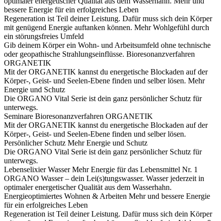
optimaler energetischer Qualität aus dem Wasserhahn.
Mehr und
bessere Energie für ein erfolgreiches Leben
Regeneration ist Teil deiner Leistung. Dafür muss sich dein Körper
mit genügend Energie auftanken können.
Mehr Wohlgefühl durch
ein störungsfreies Umfeld
Gib deinem Körper ein Wohn- und Arbeitsumfeld ohne technische
oder geopathische Strahlungseinflüsse.
Bioresonanzverfahren
ORGANETIK
Mit der ORGANETIK kannst du energetische Blockaden auf der
Körper-, Geist- und Seelen-Ebene finden und selber lösen.
Mehr
Energie und Schutz
Die ORGANO Vital Serie ist dein ganz persönlicher Schutz für
unterwegs.
Seminare
Bioresonanzverfahren ORGANETIK
Mit der ORGANETIK kannst du energetische Blockaden auf der
Körper-, Geist- und Seelen-Ebene finden und selber lösen.
Persönlicher Schutz
Mehr Energie und Schutz
Die ORGANO Vital Serie ist dein ganz persönlicher Schutz für
unterwegs.
Lebenselixier Wasser
Mehr Energie für das Lebensmittel Nr. 1
ORGANO Wasser – dein Lei(s)tungswasser. Wasser jederzeit in
optimaler energetischer Qualität aus dem Wasserhahn.
Energieoptimiertes Wohnen & Arbeiten
Mehr und bessere Energie
für ein erfolgreiches Leben
Regeneration ist Teil deiner Leistung. Dafür muss sich dein Körper