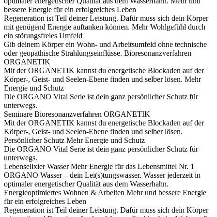
optimaler energetischer Qualität aus dem Wasserhahn.
Mehr und
bessere Energie für ein erfolgreiches Leben
Regeneration ist Teil deiner Leistung. Dafür muss sich dein Körper
mit genügend Energie auftanken können.
Mehr Wohlgefühl durch
ein störungsfreies Umfeld
Gib deinem Körper ein Wohn- und Arbeitsumfeld ohne technische
oder geopathische Strahlungseinflüsse.
Bioresonanzverfahren
ORGANETIK
Mit der ORGANETIK kannst du energetische Blockaden auf der
Körper-, Geist- und Seelen-Ebene finden und selber lösen.
Mehr
Energie und Schutz
Die ORGANO Vital Serie ist dein ganz persönlicher Schutz für
unterwegs.
Seminare
Bioresonanzverfahren ORGANETIK
Mit der ORGANETIK kannst du energetische Blockaden auf der
Körper-, Geist- und Seelen-Ebene finden und selber lösen.
Persönlicher Schutz
Mehr Energie und Schutz
Die ORGANO Vital Serie ist dein ganz persönlicher Schutz für
unterwegs.
Lebenselixier Wasser
Mehr Energie für das Lebensmittel Nr. 1
ORGANO Wasser – dein Lei(s)tungswasser. Wasser jederzeit in
optimaler energetischer Qualität aus dem Wasserhahn.
Energieoptimiertes Wohnen & Arbeiten
Mehr und bessere Energie
für ein erfolgreiches Leben
Regeneration ist Teil deiner Leistung. Dafür muss sich dein Körper