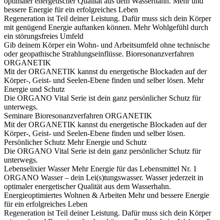
optimaler energetischer Qualität aus dem Wasserhahn.
Mehr und
bessere Energie für ein erfolgreiches Leben
Regeneration ist Teil deiner Leistung. Dafür muss sich dein Körper
mit genügend Energie auftanken können.
Mehr Wohlgefühl durch
ein störungsfreies Umfeld
Gib deinem Körper ein Wohn- und Arbeitsumfeld ohne technische
oder geopathische Strahlungseinflüsse.
Bioresonanzverfahren
ORGANETIK
Mit der ORGANETIK kannst du energetische Blockaden auf der
Körper-, Geist- und Seelen-Ebene finden und selber lösen.
Mehr
Energie und Schutz
Die ORGANO Vital Serie ist dein ganz persönlicher Schutz für
unterwegs.
Seminare
Bioresonanzverfahren ORGANETIK
Mit der ORGANETIK kannst du energetische Blockaden auf der
Körper-, Geist- und Seelen-Ebene finden und selber lösen.
Persönlicher Schutz
Mehr Energie und Schutz
Die ORGANO Vital Serie ist dein ganz persönlicher Schutz für
unterwegs.
Lebenselixier Wasser
Mehr Energie für das Lebensmittel Nr. 1
ORGANO Wasser – dein Lei(s)tungswasser. Wasser jederzeit in
optimaler energetischer Qualität aus dem Wasserhahn.
Energieoptimiertes Wohnen & Arbeiten
Mehr und bessere Energie
für ein erfolgreiches Leben
Regeneration ist Teil deiner Leistung. Dafür muss sich dein Körper