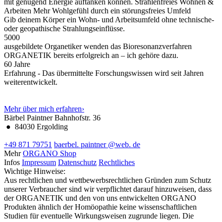
mit genügend Energie auftanken können.
Strahlenfreies Wohnen &
Arbeiten
Mehr Wohlgefühl durch ein störungsfreies Umfeld
Gib deinem Körper ein Wohn- und Arbeitsumfeld ohne technische-
oder geopathische Strahlungseinflüsse.
5000
ausgebildete Organetiker wenden das Bioresonanzverfahren
ORGANETIK bereits erfolgreich an – ich gehöre dazu.
60
Jahre
Erfahrung - Das übermittelte Forschungswissen wird seit Jahren
weiterentwickelt.
Mehr über mich erfahren
›
Bärbel Paintner
Bahnhofstr. 36
●
84030 Ergolding
+49 871 79751
baerbel.
paintner
@web.
de
Mehr
ORGANO Shop
Infos
Impressum
Datenschutz
Rechtliches
Wichtige Hinweise:
Aus rechtlichen und wettbewerbsrechtlichen Gründen zum Schutz
unserer Verbraucher sind wir verpflichtet darauf hinzuweisen, dass
der ORGANETIK und den von uns entwickelten ORGANO
Produkten ähnlich der Homöopathie keine wissenschaftlichen
Studien für eventuelle Wirkungsweisen zugrunde liegen. Die