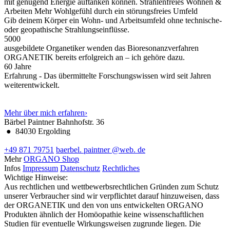
mit genügend Energie auftanken können.
Strahlenfreies Wohnen &
Arbeiten
Mehr Wohlgefühl durch ein störungsfreies Umfeld
Gib deinem Körper ein Wohn- und Arbeitsumfeld ohne technische-
oder geopathische Strahlungseinflüsse.
5000
ausgebildete Organetiker wenden das Bioresonanzverfahren
ORGANETIK bereits erfolgreich an – ich gehöre dazu.
60
Jahre
Erfahrung - Das übermittelte Forschungswissen wird seit Jahren
weiterentwickelt.
Mehr über mich erfahren
›
Bärbel Paintner
Bahnhofstr. 36
●
84030 Ergolding
+49 871 79751
baerbel.
paintner
@web.
de
Mehr
ORGANO Shop
Infos
Impressum
Datenschutz
Rechtliches
Wichtige Hinweise:
Aus rechtlichen und wettbewerbsrechtlichen Gründen zum Schutz
unserer Verbraucher sind wir verpflichtet darauf hinzuweisen, dass
der ORGANETIK und den von uns entwickelten ORGANO
Produkten ähnlich der Homöopathie keine wissenschaftlichen
Studien für eventuelle Wirkungsweisen zugrunde liegen. Die