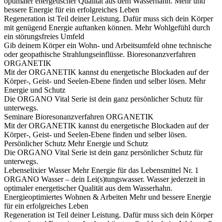
optimaler energetischer Qualität aus dem Wasserhahn.
Mehr und
bessere Energie für ein erfolgreiches Leben
Regeneration ist Teil deiner Leistung. Dafür muss sich dein Körper
mit genügend Energie auftanken können.
Mehr Wohlgefühl durch
ein störungsfreies Umfeld
Gib deinem Körper ein Wohn- und Arbeitsumfeld ohne technische
oder geopathische Strahlungseinflüsse.
Bioresonanzverfahren
ORGANETIK
Mit der ORGANETIK kannst du energetische Blockaden auf der
Körper-, Geist- und Seelen-Ebene finden und selber lösen.
Mehr
Energie und Schutz
Die ORGANO Vital Serie ist dein ganz persönlicher Schutz für
unterwegs.
Seminare
Bioresonanzverfahren ORGANETIK
Mit der ORGANETIK kannst du energetische Blockaden auf der
Körper-, Geist- und Seelen-Ebene finden und selber lösen.
Persönlicher Schutz
Mehr Energie und Schutz
Die ORGANO Vital Serie ist dein ganz persönlicher Schutz für
unterwegs.
Lebenselixier Wasser
Mehr Energie für das Lebensmittel Nr. 1
ORGANO Wasser – dein Lei(s)tungswasser. Wasser jederzeit in
optimaler energetischer Qualität aus dem Wasserhahn.
Energieoptimiertes Wohnen & Arbeiten
Mehr und bessere Energie
für ein erfolgreiches Leben
Regeneration ist Teil deiner Leistung. Dafür muss sich dein Körper