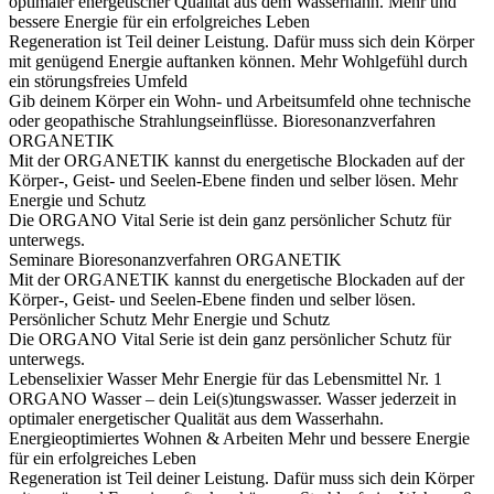
optimaler energetischer Qualität aus dem Wasserhahn.
Mehr und
bessere Energie für ein erfolgreiches Leben
Regeneration ist Teil deiner Leistung. Dafür muss sich dein Körper
mit genügend Energie auftanken können.
Mehr Wohlgefühl durch
ein störungsfreies Umfeld
Gib deinem Körper ein Wohn- und Arbeitsumfeld ohne technische
oder geopathische Strahlungseinflüsse.
Bioresonanzverfahren
ORGANETIK
Mit der ORGANETIK kannst du energetische Blockaden auf der
Körper-, Geist- und Seelen-Ebene finden und selber lösen.
Mehr
Energie und Schutz
Die ORGANO Vital Serie ist dein ganz persönlicher Schutz für
unterwegs.
Seminare
Bioresonanzverfahren ORGANETIK
Mit der ORGANETIK kannst du energetische Blockaden auf der
Körper-, Geist- und Seelen-Ebene finden und selber lösen.
Persönlicher Schutz
Mehr Energie und Schutz
Die ORGANO Vital Serie ist dein ganz persönlicher Schutz für
unterwegs.
Lebenselixier Wasser
Mehr Energie für das Lebensmittel Nr. 1
ORGANO Wasser – dein Lei(s)tungswasser. Wasser jederzeit in
optimaler energetischer Qualität aus dem Wasserhahn.
Energieoptimiertes Wohnen & Arbeiten
Mehr und bessere Energie
für ein erfolgreiches Leben
Regeneration ist Teil deiner Leistung. Dafür muss sich dein Körper