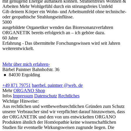
mit genügend Energie auftanken können.
Strahlenfreies Wohnen &
Arbeiten
Mehr Wohlgefühl durch ein störungsfreies Umfeld
Gib deinem Körper ein Wohn- und Arbeitsumfeld ohne technische-
oder geopathische Strahlungseinflüsse.
5000
ausgebildete Organetiker wenden das Bioresonanzverfahren
ORGANETIK bereits erfolgreich an – ich gehöre dazu.
60
Jahre
Erfahrung - Das übermittelte Forschungswissen wird seit Jahren
weiterentwickelt.
Mehr über mich erfahren
›
Bärbel Paintner
Bahnhofstr. 36
●
84030 Ergolding
+49 871 79751
baerbel.
paintner
@web.
de
Mehr
ORGANO Shop
Infos
Impressum
Datenschutz
Rechtliches
Wichtige Hinweise:
Aus rechtlichen und wettbewerbsrechtlichen Gründen zum Schutz
unserer Verbraucher sind wir verpflichtet darauf hinzuweisen, dass
der ORGANETIK und den von uns entwickelten ORGANO
Produkten ähnlich der Homöopathie keine wissenschaftlichen
Studien für eventuelle Wirkungsweisen zugrunde liegen. Die