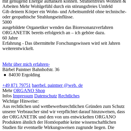
mit genügend Energie auftanken können.
Strahlenfreies Wohnen &
Arbeiten
Mehr Wohlgefühl durch ein störungsfreies Umfeld
Gib deinem Körper ein Wohn- und Arbeitsumfeld ohne technische-
oder geopathische Strahlungseinflüsse.
5000
ausgebildete Organetiker wenden das Bioresonanzverfahren
ORGANETIK bereits erfolgreich an – ich gehöre dazu.
60
Jahre
Erfahrung - Das übermittelte Forschungswissen wird seit Jahren
weiterentwickelt.
Mehr über mich erfahren
›
Bärbel Paintner
Bahnhofstr. 36
●
84030 Ergolding
+49 871 79751
baerbel.
paintner
@web.
de
Mehr
ORGANO Shop
Infos
Impressum
Datenschutz
Rechtliches
Wichtige Hinweise:
Aus rechtlichen und wettbewerbsrechtlichen Gründen zum Schutz
unserer Verbraucher sind wir verpflichtet darauf hinzuweisen, dass
der ORGANETIK und den von uns entwickelten ORGANO
Produkten ähnlich der Homöopathie keine wissenschaftlichen
Studien für eventuelle Wirkungsweisen zugrunde liegen. Die