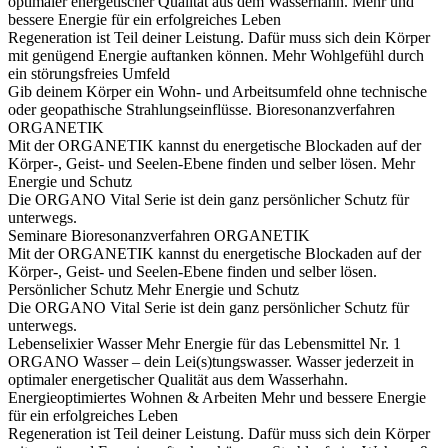
optimaler energetischer Qualität aus dem Wasserhahn.
Mehr und
bessere Energie für ein erfolgreiches Leben
Regeneration ist Teil deiner Leistung. Dafür muss sich dein Körper
mit genügend Energie auftanken können.
Mehr Wohlgefühl durch
ein störungsfreies Umfeld
Gib deinem Körper ein Wohn- und Arbeitsumfeld ohne technische
oder geopathische Strahlungseinflüsse.
Bioresonanzverfahren
ORGANETIK
Mit der ORGANETIK kannst du energetische Blockaden auf der
Körper-, Geist- und Seelen-Ebene finden und selber lösen.
Mehr
Energie und Schutz
Die ORGANO Vital Serie ist dein ganz persönlicher Schutz für
unterwegs.
Seminare
Bioresonanzverfahren ORGANETIK
Mit der ORGANETIK kannst du energetische Blockaden auf der
Körper-, Geist- und Seelen-Ebene finden und selber lösen.
Persönlicher Schutz
Mehr Energie und Schutz
Die ORGANO Vital Serie ist dein ganz persönlicher Schutz für
unterwegs.
Lebenselixier Wasser
Mehr Energie für das Lebensmittel Nr. 1
ORGANO Wasser – dein Lei(s)tungswasser. Wasser jederzeit in
optimaler energetischer Qualität aus dem Wasserhahn.
Energieoptimiertes Wohnen & Arbeiten
Mehr und bessere Energie
für ein erfolgreiches Leben
Regeneration ist Teil deiner Leistung. Dafür muss sich dein Körper