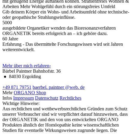
mit genügend Energie auftanken können.
Strahlenfreies Wohnen &
Arbeiten
Mehr Wohlgefühl durch ein störungsfreies Umfeld
Gib deinem Körper ein Wohn- und Arbeitsumfeld ohne technische-
oder geopathische Strahlungseinflüsse.
5000
ausgebildete Organetiker wenden das Bioresonanzverfahren
ORGANETIK bereits erfolgreich an – ich gehöre dazu.
60
Jahre
Erfahrung - Das übermittelte Forschungswissen wird seit Jahren
weiterentwickelt.
Mehr über mich erfahren
›
Bärbel Paintner
Bahnhofstr. 36
●
84030 Ergolding
+49 871 79751
baerbel.
paintner
@web.
de
Mehr
ORGANO Shop
Infos
Impressum
Datenschutz
Rechtliches
Wichtige Hinweise:
Aus rechtlichen und wettbewerbsrechtlichen Gründen zum Schutz
unserer Verbraucher sind wir verpflichtet darauf hinzuweisen, dass
der ORGANETIK und den von uns entwickelten ORGANO
Produkten ähnlich der Homöopathie keine wissenschaftlichen
Studien für eventuelle Wirkungsweisen zugrunde liegen. Die