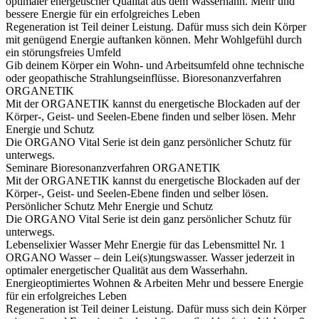
optimaler energetischer Qualität aus dem Wasserhahn.
Mehr und
bessere Energie für ein erfolgreiches Leben
Regeneration ist Teil deiner Leistung. Dafür muss sich dein Körper
mit genügend Energie auftanken können.
Mehr Wohlgefühl durch
ein störungsfreies Umfeld
Gib deinem Körper ein Wohn- und Arbeitsumfeld ohne technische
oder geopathische Strahlungseinflüsse.
Bioresonanzverfahren
ORGANETIK
Mit der ORGANETIK kannst du energetische Blockaden auf der
Körper-, Geist- und Seelen-Ebene finden und selber lösen.
Mehr
Energie und Schutz
Die ORGANO Vital Serie ist dein ganz persönlicher Schutz für
unterwegs.
Seminare
Bioresonanzverfahren ORGANETIK
Mit der ORGANETIK kannst du energetische Blockaden auf der
Körper-, Geist- und Seelen-Ebene finden und selber lösen.
Persönlicher Schutz
Mehr Energie und Schutz
Die ORGANO Vital Serie ist dein ganz persönlicher Schutz für
unterwegs.
Lebenselixier Wasser
Mehr Energie für das Lebensmittel Nr. 1
ORGANO Wasser – dein Lei(s)tungswasser. Wasser jederzeit in
optimaler energetischer Qualität aus dem Wasserhahn.
Energieoptimiertes Wohnen & Arbeiten
Mehr und bessere Energie
für ein erfolgreiches Leben
Regeneration ist Teil deiner Leistung. Dafür muss sich dein Körper