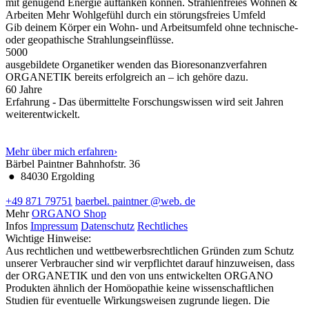
mit genügend Energie auftanken können.
Strahlenfreies Wohnen &
Arbeiten
Mehr Wohlgefühl durch ein störungsfreies Umfeld
Gib deinem Körper ein Wohn- und Arbeitsumfeld ohne technische-
oder geopathische Strahlungseinflüsse.
5000
ausgebildete Organetiker wenden das Bioresonanzverfahren
ORGANETIK bereits erfolgreich an – ich gehöre dazu.
60
Jahre
Erfahrung - Das übermittelte Forschungswissen wird seit Jahren
weiterentwickelt.
Mehr über mich erfahren
›
Bärbel Paintner
Bahnhofstr. 36
●
84030 Ergolding
+49 871 79751
baerbel.
paintner
@web.
de
Mehr
ORGANO Shop
Infos
Impressum
Datenschutz
Rechtliches
Wichtige Hinweise:
Aus rechtlichen und wettbewerbsrechtlichen Gründen zum Schutz
unserer Verbraucher sind wir verpflichtet darauf hinzuweisen, dass
der ORGANETIK und den von uns entwickelten ORGANO
Produkten ähnlich der Homöopathie keine wissenschaftlichen
Studien für eventuelle Wirkungsweisen zugrunde liegen. Die