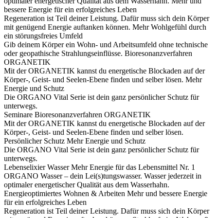
optimaler energetischer Qualität aus dem Wasserhahn.
Mehr und
bessere Energie für ein erfolgreiches Leben
Regeneration ist Teil deiner Leistung. Dafür muss sich dein Körper
mit genügend Energie auftanken können.
Mehr Wohlgefühl durch
ein störungsfreies Umfeld
Gib deinem Körper ein Wohn- und Arbeitsumfeld ohne technische
oder geopathische Strahlungseinflüsse.
Bioresonanzverfahren
ORGANETIK
Mit der ORGANETIK kannst du energetische Blockaden auf der
Körper-, Geist- und Seelen-Ebene finden und selber lösen.
Mehr
Energie und Schutz
Die ORGANO Vital Serie ist dein ganz persönlicher Schutz für
unterwegs.
Seminare
Bioresonanzverfahren ORGANETIK
Mit der ORGANETIK kannst du energetische Blockaden auf der
Körper-, Geist- und Seelen-Ebene finden und selber lösen.
Persönlicher Schutz
Mehr Energie und Schutz
Die ORGANO Vital Serie ist dein ganz persönlicher Schutz für
unterwegs.
Lebenselixier Wasser
Mehr Energie für das Lebensmittel Nr. 1
ORGANO Wasser – dein Lei(s)tungswasser. Wasser jederzeit in
optimaler energetischer Qualität aus dem Wasserhahn.
Energieoptimiertes Wohnen & Arbeiten
Mehr und bessere Energie
für ein erfolgreiches Leben
Regeneration ist Teil deiner Leistung. Dafür muss sich dein Körper