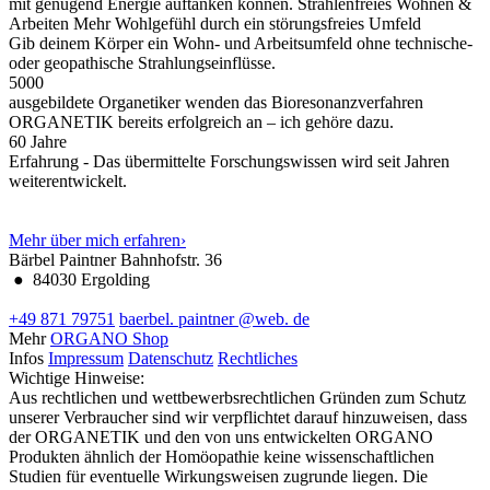
mit genügend Energie auftanken können.
Strahlenfreies Wohnen &
Arbeiten
Mehr Wohlgefühl durch ein störungsfreies Umfeld
Gib deinem Körper ein Wohn- und Arbeitsumfeld ohne technische-
oder geopathische Strahlungseinflüsse.
5000
ausgebildete Organetiker wenden das Bioresonanzverfahren
ORGANETIK bereits erfolgreich an – ich gehöre dazu.
60
Jahre
Erfahrung - Das übermittelte Forschungswissen wird seit Jahren
weiterentwickelt.
Mehr über mich erfahren
›
Bärbel Paintner
Bahnhofstr. 36
●
84030 Ergolding
+49 871 79751
baerbel.
paintner
@web.
de
Mehr
ORGANO Shop
Infos
Impressum
Datenschutz
Rechtliches
Wichtige Hinweise:
Aus rechtlichen und wettbewerbsrechtlichen Gründen zum Schutz
unserer Verbraucher sind wir verpflichtet darauf hinzuweisen, dass
der ORGANETIK und den von uns entwickelten ORGANO
Produkten ähnlich der Homöopathie keine wissenschaftlichen
Studien für eventuelle Wirkungsweisen zugrunde liegen. Die