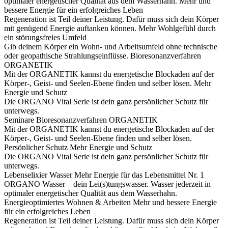
optimaler energetischer Qualität aus dem Wasserhahn.
Mehr und
bessere Energie für ein erfolgreiches Leben
Regeneration ist Teil deiner Leistung. Dafür muss sich dein Körper
mit genügend Energie auftanken können.
Mehr Wohlgefühl durch
ein störungsfreies Umfeld
Gib deinem Körper ein Wohn- und Arbeitsumfeld ohne technische
oder geopathische Strahlungseinflüsse.
Bioresonanzverfahren
ORGANETIK
Mit der ORGANETIK kannst du energetische Blockaden auf der
Körper-, Geist- und Seelen-Ebene finden und selber lösen.
Mehr
Energie und Schutz
Die ORGANO Vital Serie ist dein ganz persönlicher Schutz für
unterwegs.
Seminare
Bioresonanzverfahren ORGANETIK
Mit der ORGANETIK kannst du energetische Blockaden auf der
Körper-, Geist- und Seelen-Ebene finden und selber lösen.
Persönlicher Schutz
Mehr Energie und Schutz
Die ORGANO Vital Serie ist dein ganz persönlicher Schutz für
unterwegs.
Lebenselixier Wasser
Mehr Energie für das Lebensmittel Nr. 1
ORGANO Wasser – dein Lei(s)tungswasser. Wasser jederzeit in
optimaler energetischer Qualität aus dem Wasserhahn.
Energieoptimiertes Wohnen & Arbeiten
Mehr und bessere Energie
für ein erfolgreiches Leben
Regeneration ist Teil deiner Leistung. Dafür muss sich dein Körper