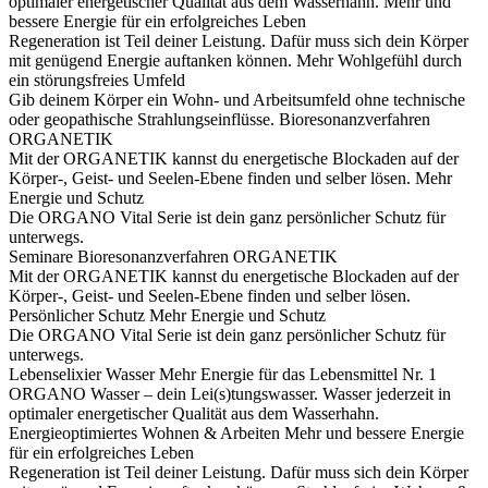
optimaler energetischer Qualität aus dem Wasserhahn.
Mehr und
bessere Energie für ein erfolgreiches Leben
Regeneration ist Teil deiner Leistung. Dafür muss sich dein Körper
mit genügend Energie auftanken können.
Mehr Wohlgefühl durch
ein störungsfreies Umfeld
Gib deinem Körper ein Wohn- und Arbeitsumfeld ohne technische
oder geopathische Strahlungseinflüsse.
Bioresonanzverfahren
ORGANETIK
Mit der ORGANETIK kannst du energetische Blockaden auf der
Körper-, Geist- und Seelen-Ebene finden und selber lösen.
Mehr
Energie und Schutz
Die ORGANO Vital Serie ist dein ganz persönlicher Schutz für
unterwegs.
Seminare
Bioresonanzverfahren ORGANETIK
Mit der ORGANETIK kannst du energetische Blockaden auf der
Körper-, Geist- und Seelen-Ebene finden und selber lösen.
Persönlicher Schutz
Mehr Energie und Schutz
Die ORGANO Vital Serie ist dein ganz persönlicher Schutz für
unterwegs.
Lebenselixier Wasser
Mehr Energie für das Lebensmittel Nr. 1
ORGANO Wasser – dein Lei(s)tungswasser. Wasser jederzeit in
optimaler energetischer Qualität aus dem Wasserhahn.
Energieoptimiertes Wohnen & Arbeiten
Mehr und bessere Energie
für ein erfolgreiches Leben
Regeneration ist Teil deiner Leistung. Dafür muss sich dein Körper