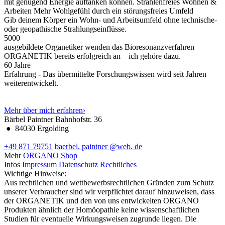
mit genügend Energie auftanken können.
Strahlenfreies Wohnen &
Arbeiten
Mehr Wohlgefühl durch ein störungsfreies Umfeld
Gib deinem Körper ein Wohn- und Arbeitsumfeld ohne technische-
oder geopathische Strahlungseinflüsse.
5000
ausgebildete Organetiker wenden das Bioresonanzverfahren
ORGANETIK bereits erfolgreich an – ich gehöre dazu.
60
Jahre
Erfahrung - Das übermittelte Forschungswissen wird seit Jahren
weiterentwickelt.
Mehr über mich erfahren
›
Bärbel Paintner
Bahnhofstr. 36
●
84030 Ergolding
+49 871 79751
baerbel.
paintner
@web.
de
Mehr
ORGANO Shop
Infos
Impressum
Datenschutz
Rechtliches
Wichtige Hinweise:
Aus rechtlichen und wettbewerbsrechtlichen Gründen zum Schutz
unserer Verbraucher sind wir verpflichtet darauf hinzuweisen, dass
der ORGANETIK und den von uns entwickelten ORGANO
Produkten ähnlich der Homöopathie keine wissenschaftlichen
Studien für eventuelle Wirkungsweisen zugrunde liegen. Die