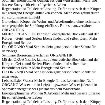
optimaler energetischer Qualität aus dem Wasserhahn.
Mehr und
bessere Energie für ein erfolgreiches Leben
Regeneration ist Teil deiner Leistung. Dafür muss sich dein Körper
mit genügend Energie auftanken können.
Mehr Wohlgefühl durch
ein störungsfreies Umfeld
Gib deinem Körper ein Wohn- und Arbeitsumfeld ohne technische
oder geopathische Strahlungseinflüsse.
Bioresonanzverfahren
ORGANETIK
Mit der ORGANETIK kannst du energetische Blockaden auf der
Körper-, Geist- und Seelen-Ebene finden und selber lösen.
Mehr
Energie und Schutz
Die ORGANO Vital Serie ist dein ganz persönlicher Schutz für
unterwegs.
Seminare
Bioresonanzverfahren ORGANETIK
Mit der ORGANETIK kannst du energetische Blockaden auf der
Körper-, Geist- und Seelen-Ebene finden und selber lösen.
Persönlicher Schutz
Mehr Energie und Schutz
Die ORGANO Vital Serie ist dein ganz persönlicher Schutz für
unterwegs.
Lebenselixier Wasser
Mehr Energie für das Lebensmittel Nr. 1
ORGANO Wasser – dein Lei(s)tungswasser. Wasser jederzeit in
optimaler energetischer Qualität aus dem Wasserhahn.
Energieoptimiertes Wohnen & Arbeiten
Mehr und bessere Energie
für ein erfolgreiches Leben
Regeneration ist Teil deiner Leistung. Dafür muss sich dein Körper