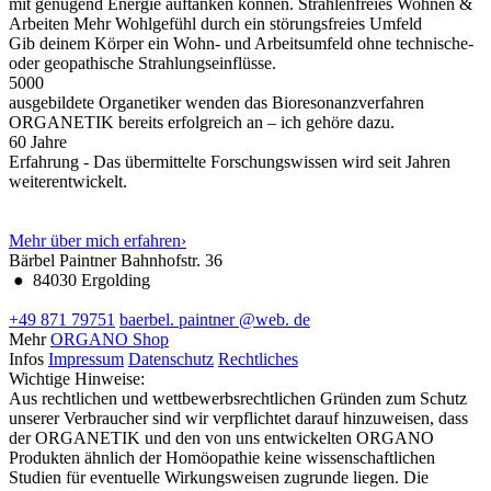
mit genügend Energie auftanken können.
Strahlenfreies Wohnen &
Arbeiten
Mehr Wohlgefühl durch ein störungsfreies Umfeld
Gib deinem Körper ein Wohn- und Arbeitsumfeld ohne technische-
oder geopathische Strahlungseinflüsse.
5000
ausgebildete Organetiker wenden das Bioresonanzverfahren
ORGANETIK bereits erfolgreich an – ich gehöre dazu.
60
Jahre
Erfahrung - Das übermittelte Forschungswissen wird seit Jahren
weiterentwickelt.
Mehr über mich erfahren
›
Bärbel Paintner
Bahnhofstr. 36
●
84030 Ergolding
+49 871 79751
baerbel.
paintner
@web.
de
Mehr
ORGANO Shop
Infos
Impressum
Datenschutz
Rechtliches
Wichtige Hinweise:
Aus rechtlichen und wettbewerbsrechtlichen Gründen zum Schutz
unserer Verbraucher sind wir verpflichtet darauf hinzuweisen, dass
der ORGANETIK und den von uns entwickelten ORGANO
Produkten ähnlich der Homöopathie keine wissenschaftlichen
Studien für eventuelle Wirkungsweisen zugrunde liegen. Die