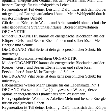
optimaler energetischer Qualität aus dem Wasserhahn.
Mehr und
bessere Energie für ein erfolgreiches Leben
Regeneration ist Teil deiner Leistung. Dafür muss sich dein Körper
mit genügend Energie auftanken können.
Mehr Wohlgefühl durch
ein störungsfreies Umfeld
Gib deinem Körper ein Wohn- und Arbeitsumfeld ohne technische
oder geopathische Strahlungseinflüsse.
Bioresonanzverfahren
ORGANETIK
Mit der ORGANETIK kannst du energetische Blockaden auf der
Körper-, Geist- und Seelen-Ebene finden und selber lösen.
Mehr
Energie und Schutz
Die ORGANO Vital Serie ist dein ganz persönlicher Schutz für
unterwegs.
Seminare
Bioresonanzverfahren ORGANETIK
Mit der ORGANETIK kannst du energetische Blockaden auf der
Körper-, Geist- und Seelen-Ebene finden und selber lösen.
Persönlicher Schutz
Mehr Energie und Schutz
Die ORGANO Vital Serie ist dein ganz persönlicher Schutz für
unterwegs.
Lebenselixier Wasser
Mehr Energie für das Lebensmittel Nr. 1
ORGANO Wasser – dein Lei(s)tungswasser. Wasser jederzeit in
optimaler energetischer Qualität aus dem Wasserhahn.
Energieoptimiertes Wohnen & Arbeiten
Mehr und bessere Energie
für ein erfolgreiches Leben
Regeneration ist Teil deiner Leistung. Dafür muss sich dein Körper