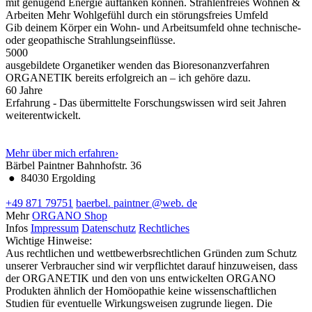
mit genügend Energie auftanken können.
Strahlenfreies Wohnen &
Arbeiten
Mehr Wohlgefühl durch ein störungsfreies Umfeld
Gib deinem Körper ein Wohn- und Arbeitsumfeld ohne technische-
oder geopathische Strahlungseinflüsse.
5000
ausgebildete Organetiker wenden das Bioresonanzverfahren
ORGANETIK bereits erfolgreich an – ich gehöre dazu.
60
Jahre
Erfahrung - Das übermittelte Forschungswissen wird seit Jahren
weiterentwickelt.
Mehr über mich erfahren
›
Bärbel Paintner
Bahnhofstr. 36
●
84030 Ergolding
+49 871 79751
baerbel.
paintner
@web.
de
Mehr
ORGANO Shop
Infos
Impressum
Datenschutz
Rechtliches
Wichtige Hinweise:
Aus rechtlichen und wettbewerbsrechtlichen Gründen zum Schutz
unserer Verbraucher sind wir verpflichtet darauf hinzuweisen, dass
der ORGANETIK und den von uns entwickelten ORGANO
Produkten ähnlich der Homöopathie keine wissenschaftlichen
Studien für eventuelle Wirkungsweisen zugrunde liegen. Die